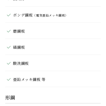
ボンデ鋼板
（電気亜鉛メッキ鋼板）
磨鋼板
縞鋼板
酸洗鋼板
亜鉛メッキ鋼板 等
形鋼